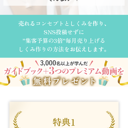
売れる
コンセプトとしくみを
作り、
SNS投稿せずに
”集客予算の3倍”毎月売り上げる
しくみ作りの方法を
お伝えします。
特典1