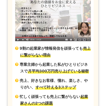
9割の起業家が情報発信を頑張っても
売上
に繋がらない理由
専業主婦から起業した私がひとりビジネ
スで
月平均300万円売り上げている秘密
売上、好きなお客様、憧れ、楽しさ、や
りがい、
すべて叶える3ステップ
忙しく頑張っても売上に繋がらない
起業
家さんの2つの課題