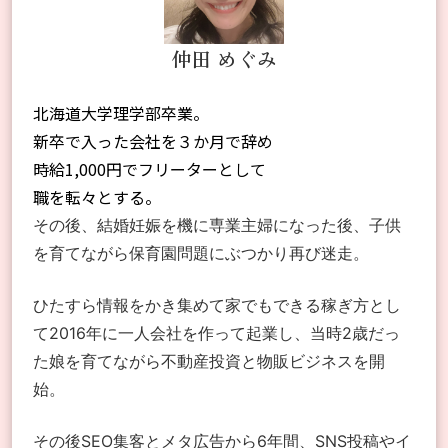
仲田 めぐみ
北海道大学理学部卒業。

新卒で入った会社を３か月で辞め

時給1,000円でフリーターとして

職を転々とする。
その後、
結婚妊娠を機に専業主婦になった後、
子供
を育てながら保育園問題にぶつかり
再び迷走。
ひたすら情報をかき集めて
家でもできる稼ぎ方とし
て
2016年に一人会社を作って起業し、
当時2歳だっ
た娘を育てながら
不動産投資と物販ビジネスを開
始。
その後SEO集客とメタ広告から
6年間、SNS投稿やイ