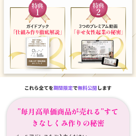
これら全てを
期間限定
で
無料公開
します
”
毎月
高単価商品が売れる”
すて
きなしくみ作りの秘密