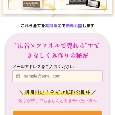
これら全てを
期間限定
で
無料公開
します
”広告×ファネルで売れる”
すて
きなしくみ作りの秘密
メールアドレスをご入力ください
期間限定！今だけ無料公開中
＼
／
数字が苦手でもきちんと向き合いたい方へ